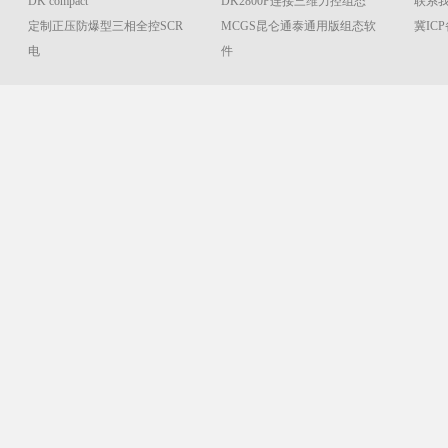
DK compact
DK2800P连接三维力控组态
联系我们
定制正压防爆型三相全控SCR
MCGS昆仑通泰通用版组态软
冀ICP
电
件