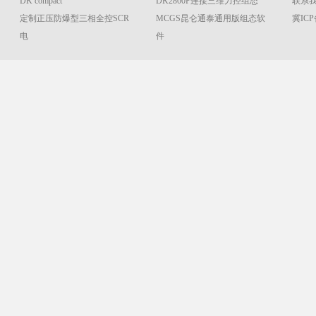
DK compact
DK2800P连接三维力控组态
联系我们
定制正压防爆型三相全控SCR
MCGS昆仑通泰通用版组态软
冀ICP
电
件